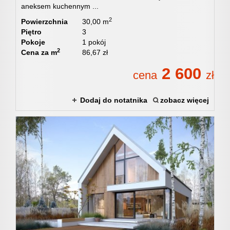
aneksem kuchennym ...
2
Powierzchnia
30,00 m
energety
Piętro
3
Pokoje
1 pokój
2
Cena za m
86,67 zł
certyfika
2 600
cena
zł
Dodaj do notatnika
zobacz więcej
energet
Zarządz
nieruch
Usługi