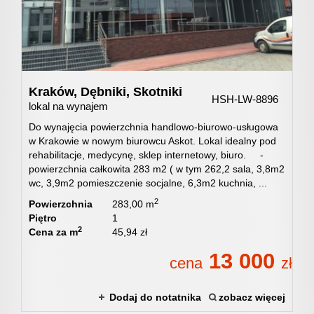
Obiekty
Usługi
Kraków,
Dębniki,
Skotniki
HSH-LW-8896
lokal na wynajem
Pośredn
Do wynajęcia powierzchnia handlowo-biurowo-usługowa
w Krakowie w nowym biurowcu Askot. Lokal idealny pod
rehabilitacje, medycynę, sklep internetowy, biuro. -
powierzchnia całkowita 283 m2 ( w tym 262,2 sala, 3,8m2
w
wc, 3,9m2 pomieszczenie socjalne, 6,3m2 kuchnia, ...
2
Powierzchnia
283,00 m
Piętro
1
obrocie
2
Cena za m
45,94 zł
13 000
cena
zł
nieruch
Dodaj do notatnika
zobacz więcej