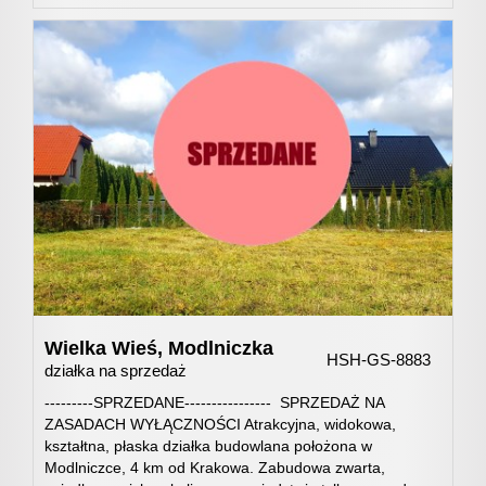
Usługi
remonto
budowla
Dla
Klienta
Wielka Wieś,
Modlniczka
HSH-GS-8883
działka na sprzedaż
Kariera
---------SPRZEDANE---------------- SPRZEDAŻ NA
ZASADACH WYŁĄCZNOŚCI Atrakcyjna, widokowa,
kształtna, płaska działka budowlana położona w
Kontakt
Modlniczce, 4 km od Krakowa. Zabudowa zwarta,