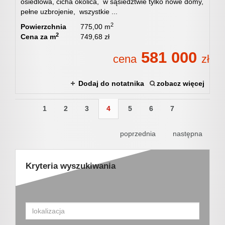
osiedlowa, cicha okolica, w sąsiedztwie tylko nowe domy,
pełne uzbrojenie, wszystkie ...
2
Powierzchnia
775,00 m
2
Cena za m
749,68 zł
581 000
cena
zł
Dodaj do notatnika
zobacz więcej
1
2
3
4
5
6
7
poprzednia
następna
Kryteria wyszukiwania