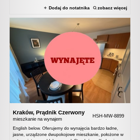
Jak
Dodaj do notatnika
zobacz więcej
sprzeda
nieruch
HSH
Nieruch
Kraków,
Prądnik Czerwony
w
HSH-MW-8899
mieszkanie na wynajem
English below. Oferujemy do wynajęcia bardzo ładne,
jasne, urządzone dwupokojowe mieszkanie, położone w
mediach