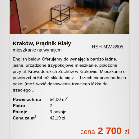
Certyfik
i
Kraków,
Prądnik Biały
HSH-MW-8905
mieszkanie na wynajem
dyplomy
English below. Oferujemy do wynajęcia bardzo ładne,
jasne, urządzone trzypokojowe mieszkanie, położone
przy ul. Krowoderskich Zuchów w Krakowie. Mieszkanie o
powierzchni 64 m2 składa się z: - Trzech nieprzechodnich
Współpr
pokoi (możliwość dostawienia trzeciego łóżka do
trzeciego ...
2
Powierzchnia
64,00 m
z
Piętro
2
Pokoje
3 pokoje
2
Cena za m
42,19 zł
pośredn
2 700
cena
zł