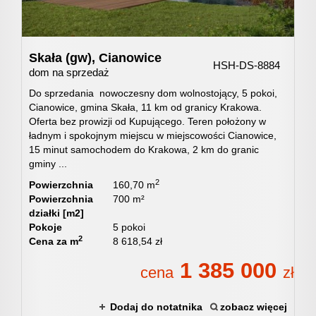
geodety
Skała (gw),
Cianowice
HSH-DS-8884
dom na sprzedaż
Home
Do sprzedania nowoczesny dom wolnostojący, 5 pokoi,
Cianowice, gmina Skała, 11 km od granicy Krakowa.
Oferta bez prowizji od Kupującego. Teren położony w
staging
ładnym i spokojnym miejscu w miejscowości Cianowice,
15 minut samochodem do Krakowa, 2 km do granic
gminy ...
Postępo
2
Powierzchnia
160,70 m
Powierzchnia
700 m²
działki [m2]
administ
Pokoje
5 pokoi
2
Cena za m
8 618,54 zł
1 385 000
cena
zł
Ubezpie
Dodaj do notatnika
zobacz więcej