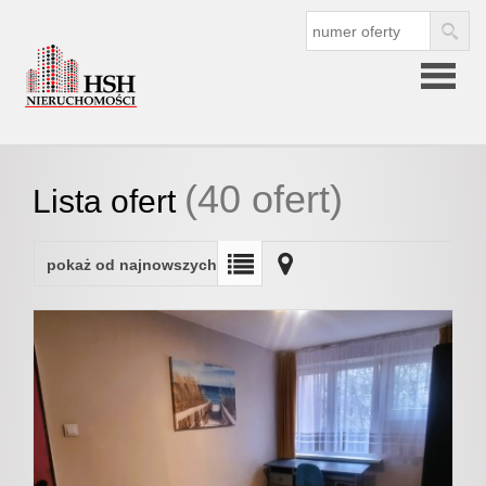
Strona
(40 ofert)
Lista ofert
główna
pokaż od najnowszych
O
firmie
O nas