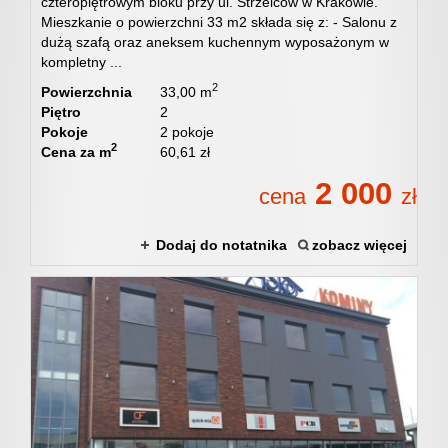
czteropiętrowym bloku przy ul. Strzelców w Krakowie.
Mieszkanie o powierzchni 33 m2 składa się z: - Salonu z
dużą szafą oraz aneksem kuchennym wyposażonym w
Oferta
kompletny ...
2
Powierzchnia
33,00 m
Piętro
2
Mieszka
Pokoje
2 pokoje
2
Cena za m
60,61 zł
2 000
cena
zł
Domy
Dodaj do notatnika
zobacz więcej
Działki
Lokale
Hale