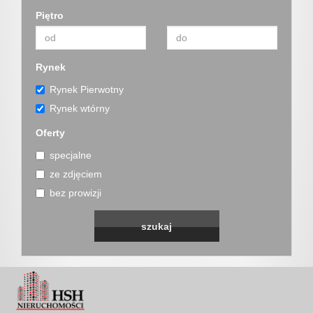
Jak
Piętro
sprzeda
Rynek
Rynek Pierwotny
nieruch
Rynek wtórny
Oferty
specjalne
HSH
ze zdjęciem
bez prowizji
Nieruch
w
mediach