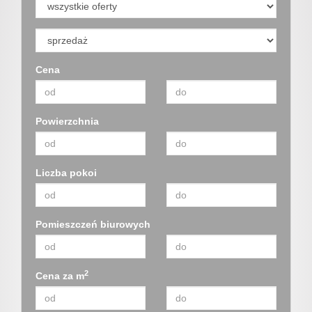
Certyfik
Cena
i
Powierzchnia
dyplomy
Liczba pokoi
Współpr
z
Pomieszczeń biurowych
pośredn
2
Cena za m