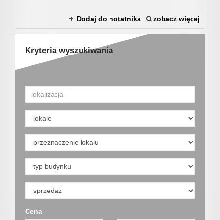
Jak
Dodaj do notatnika
zobacz więcej
sprzeda
Kryteria wyszukiwania
nieruch
HSH
Nieruch
w
Cena
mediach