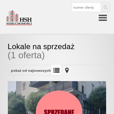
Strona
Lokale na sprzedaż
(1 oferta)
główna
O
pokaż od najnowszych
firmie
O nas