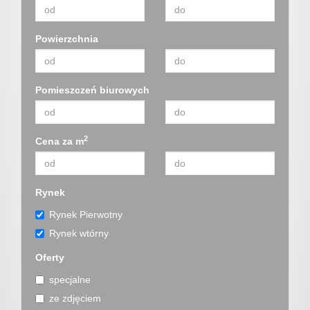
Powierzchnia
Oferta
Mieszka
Pomieszczeń biurowych
Domy
2
Cena za m
Działki
Rynek
Rynek Pierwotny
Rynek wtórny
Lokale
Oferty
specjalne
Hale
ze zdjęciem