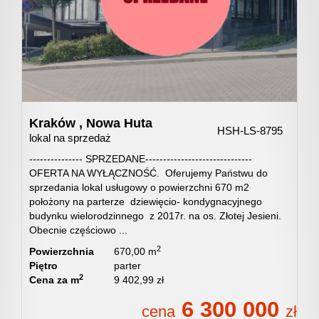
Certyfik
i
Kraków ,
Nowa Huta
dyplomy
HSH-LS-8795
lokal na sprzedaż
--------------- SPRZEDANE------------------------------
OFERTA NA WYŁĄCZNOŚĆ. Oferujemy Państwu do
Współpr
sprzedania lokal usługowy o powierzchni 670 m2
położony na parterze dziewięcio- kondygnacyjnego
budynku wielorodzinnego z 2017r. na os. Złotej Jesieni.
z
Obecnie częściowo ...
2
Powierzchnia
670,00 m
Piętro
parter
pośredn
2
Cena za m
9 402,99 zł
6 300 000
cena
zł