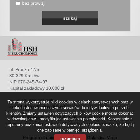
bez prowizji
Obiekty
Usługi
Pośredn
ul. Praska 47/5
30-329 Kraków
w
NIP 676-245-74-97
Kapitał zakładowy 10.080 zł
obrocie
tel.
(+48) 690 111 995
Ta strona wykorzystuje pliki cookies w celach statystycznych oraz w
e-mail:
biuro@hshkrakow.pl
celu dostosowania naszych serwisów do indywidualnych potrzeb
klientów. Zmiany ustawień dotyczących plików cookie można dokonać
Biuro znajduje się poza strefą płatnego parkowania.
w dowolnej chwili modyfikując ustawienia przeglądarki. Korzystanie z
nieruch
tej strony bez zmian ustawień dotyczących cookies oznacza, że będą
one zapisane w pamięci urządzenia.
Program dla biur nieruchomości
Galactica Virgo
rozumiem