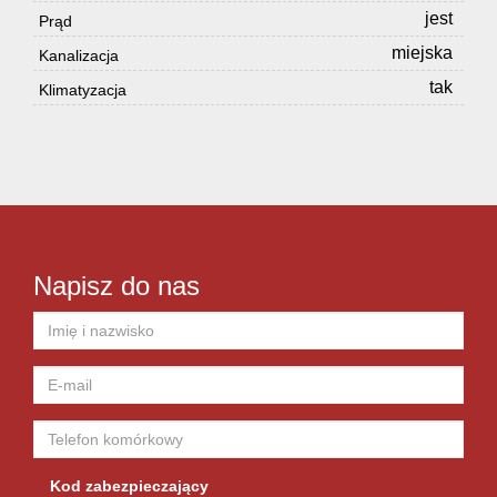
Doradzt
jest
Prąd
miejska
Kanalizacja
tak
Klimatyzacja
Usługi
kredyto
Usługi
Napisz do nas
rzeczoz
Świadec
charakte
Kod zabezpieczający