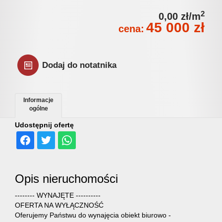
Jak
2
0,00 zł/m
45 000 zł
cena:
sprzeda
Dodaj do notatnika
nieruch
Informacje
ogólne
HSH
Udostępnij ofertę
Nieruch
Opis nieruchomości
w
-------- WYNAJĘTE ----------
OFERTA NA WYŁĄCZNOŚĆ
Oferujemy Państwu do wynajęcia obiekt biurowo -
mediach