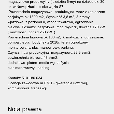
magazynowo produkcyjny ( siedziba firmy) na działce ok. 30
ar w Nowej Hucie, blisko węzła S7.
Powierzchnia magazynowo- produkcyjna wraz z zapleczem
Oferta
socjalnym ok.1300 m2, Wysokość 3,8 m2, 3 bramy
wjazdowe z poziomu 0, winda towarowa, ogrzewanie
olejowe. Posadzki bezpyłowe, moc wykorzystywana 170 kW
( możliwość ponad 250 kW ).
Mieszka
Powierzchnia biurowa ok.180m2, klimatyzacja, ogrzewanie:
pompa ciepła. Budynek z 2018r. teren ogrodzony,
monitorowany, plac manewrowy, parking.
Domy
Czynsz: hala produkcyjna- magazynowa 23,5 zł/m2,
powierzchnia biurowa 45 zł/m2,
dodatkowo płatne :media wg. zużycia
plac manewrowy i parking
Działki
Kontakt: 510 180 034
Licencja zawodowa nr 6781 - gwarancja uczciwej,
Lokale
kompleksowej transakcji
Hale
Nota prawna