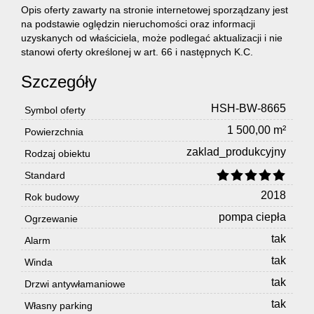
Opis oferty zawarty na stronie internetowej sporządzany jest
na podstawie oględzin nieruchomości oraz informacji
Obiekty
uzyskanych od właściciela, może podlegać aktualizacji i nie
stanowi oferty określonej w art. 66 i następnych K.C.
Usługi
Szczegóły
HSH-BW-8665
Symbol oferty
Pośredn
1 500,00 m²
Powierzchnia
zaklad_produkcyjny
Rodzaj obiektu
w
Standard
2018
Rok budowy
pompa ciepła
Ogrzewanie
obrocie
tak
Alarm
tak
Winda
nieruch
tak
Drzwi antywłamaniowe
tak
Własny parking