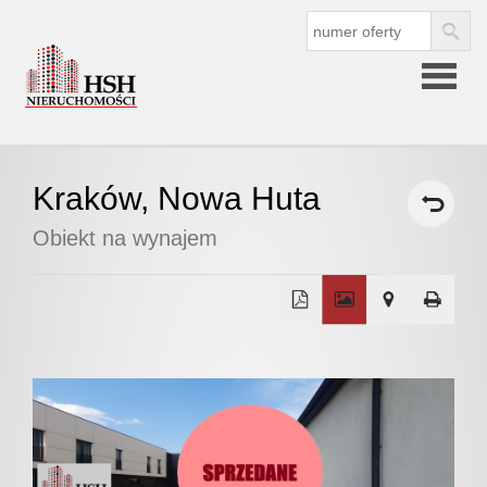
Strona
Kraków,
Nowa Huta
główna
Obiekt na wynajem
O
+
firmie
−
O nas