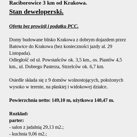
Raciborowice 3 km od Krakowa.
Stan deweloperski.
Oferta
Oferta bez prowizji i podatku PCC.
Domy budowane blisko Krakowa z dobrym dojazdem przez
Mieszka
Batowice do Krakowa (bez konieczności jazdy al. 29
Listopada).
Odległość od ul. Powstańców ok. 3,5 km., os. Piastów 4,5
Domy
km., ul. Dobrego Pasterza, Strzelców ok. 6,7 km.
Osiedle składa się z 9 domów wolnostojących, położonych
Działki
wysoko w terenie, na płaskiej i widokowej działce.
Powierzchnia netto: 149,10 m, użytkowa 140,47 m.
Lokale
Rozkład:
parter:
Hale
- salon z jadalnią 29,13 m2.;
- kuchnia 9,06 m2.;