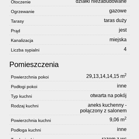
działki niezabudowane
Otoczenie
gazowe
Ogrzewanie
taras duży
Tarasy
jest
Prąd
miejska
Kanalizacja
4
Liczba sypialni
Pomieszczenia
2
29,13,14,14,15 m
Powierzchnia pokoi
inne
Podłogi pokoi
otwarta na pokój
Typ kuchni
aneks kuchenny -
Rodzaj kuchni
połączony z salonem
2
9,06 m
Powierzchnia kuchni
inne
Podłoga kuchni
razem z wc