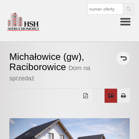
Strona
Michałowice (gw),
główna
Raciborowice
Dom na
sprzedaż
O
firmie
O nas