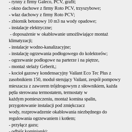
- rynny z firmy Galeco, PCV, grafit;
Doradzt
- okno dachowe z firmy Roto PCV, trzyszybowe;
- właz dachowy z firmy Roto PCV;
- zbiornik betonowy 10 m3 na wody opadowe;
Usługi
- instalacje elektryczne;
- doposażenie w okablowanie umożliwiające montaż
klimatyzacji;
kredyto
- instalacje wodno-kanalizacyjne;
- instalację ogrzewania podłogowego do kolektorów;
- ogrzewanie podłogowe na parterze i na piętrze,
Usługi
- montaż stelaży Geberit,;
- kocioł gazowy kondensacyjny Vailant Eco Tec Plus z
zasobnikiem 150, moduł sterujący Vailant, zespół pompowy
mieszacza z zaworem trójdrogowym z siłownikiem, każda
rzeczoz
pętla sterowana termostatem, termostaty w
każdym pomieszczeniu, montaż komina spalin,
przygotowanie instalacji pod zmiękczacz
Świadec
wody, rozprowadzenie okablowania niezbędnego do
regulowania ogrzewaniem i kotłem;
- przyłącz gazu;
charakte
- odbiór kominiarski;