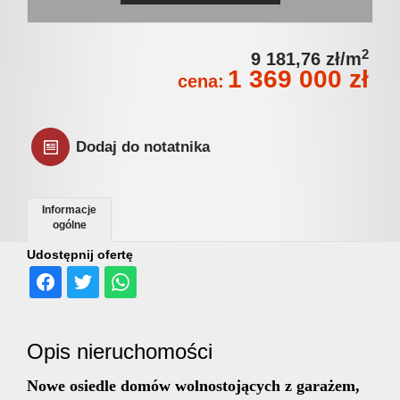
Jak
2
9 181,76 zł/m
1 369 000 zł
sprzeda
cena:
nieruch
Dodaj do notatnika
HSH
Informacje
ogólne
Udostępnij ofertę
Nieruch
w
Opis nieruchomości
Nowe osiedle domów wolnostojących z garażem,
mediach