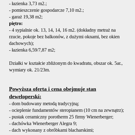
- łazienka 3,73 m2.;
- pomieszczenie gospodarcze 7,10 m2.;
Obiekty
- garaż 19,38 m2;
piętro:
- 4 sypialnie ok. 13, 14, 14, 16 m2. (dokładny metraż na
Usługi
rzucie, pokoje bez balkonów, z dużymi oknami, bez okien
dachowych);
- łazienka 6,59/7,87 m2;
Pośredn
Działki w kształcie zbliżonym do kwadratu, obszar ok. 5ar.,
wymiary ok. 21/23m.
w
Powyższa oferta i cena obejmuje stan
deweloperski:
obrocie
- dom budowany metodą tradycyjną;
- ocieplenie fundamentów steropianem (10 cm na zewnątrz);
- pustak ceramiczny porotherm 25 firmy Wienerberger;
nieruch
- dachówka Wienerberger Alegra 9;
- dach wykonany z obróbkami blacharskimi;