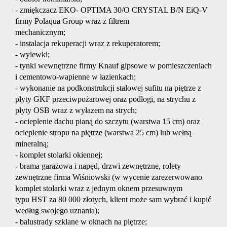
- zmiękczacz EKO- OPTIMA 30/O CRYSTAL B/N EiQ-V
firmy Polaqua Group wraz z filtrem
energety
mechanicznym;
- instalacja rekuperacji wraz z rekuperatorem;
- wylewki;
certyfika
- tynki wewnętrzne firmy Knauf gipsowe w pomieszczeniach
i cementowo-wapienne w łazienkach;
- wykonanie na podkonstrukcji stalowej sufitu na piętrze z
płyty GKF przeciwpożarowej oraz podłogi, na strychu z
energet
płyty OSB wraz z wyłazem na strych;
- ocieplenie dachu pianą do szczytu (warstwa 15 cm) oraz
ocieplenie stropu na piętrze (warstwa 25 cm) lub wełną
Zarządz
mineralną;
- komplet stolarki okiennej;
- brama garażowa i napęd, drzwi zewnętrzne, rolety
nieruch
zewnętrzne firma Wiśniowski (w wycenie zarezerwowano
komplet stolarki wraz z jednym oknem przesuwnym
typu HST za 80 000 złotych, klient może sam wybrać i kupić
Usługi
według swojego uznania);
- balustrady szklane w oknach na piętrze;