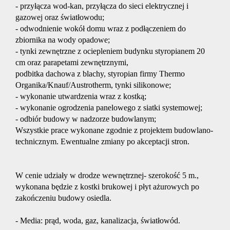
- przyłącza wod-kan, przyłącza do sieci elektrycznej i
geodety
gazowej oraz światłowodu;
- odwodnienie wokół domu wraz z podłączeniem do
zbiornika na wody opadowe;
- tynki zewnętrzne z ociepleniem budynku styropianem 20
Home
cm oraz parapetami zewnętrznymi,
podbitka dachowa z blachy, styropian firmy Thermo
Organika/Knauf/Austrotherm, tynki silikonowe;
staging
- wykonanie utwardzenia wraz z kostką;
- wykonanie ogrodzenia panelowego z siatki systemowej;
- odbiór budowy w nadzorze budowlanym;
Postępo
Wszystkie prace wykonane zgodnie z projektem budowlano-
technicznym. Ewentualne zmiany po akceptacji stron.
administ
W cenie udziały w drodze wewnętrznej- szerokość 5 m.,
wykonana będzie z kostki brukowej i płyt ażurowych po
Ubezpie
zakończeniu budowy osiedla.
- Media: prąd, woda, gaz, kanalizacja, światłowód.