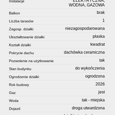
ELEKTRYCZNA,
Instalacje
WODNA, GAZOWA
brak
Balkon
1
Liczba tarasów
niezagospodarowana
Zagosp. działki
płaska
Ukształtowanie działki
kwadrat
Kształt działki
dachówka ceramiczna
Pokrycie dachu
tak
Pozwolenie na użytkowanie
do wykończenia
Stan budynku
ogrodzona
Ogrodzenie działki
2026
Rok budowy
jest
Gaz
tak - miejska
Woda
droga utwardzona
Dojazd