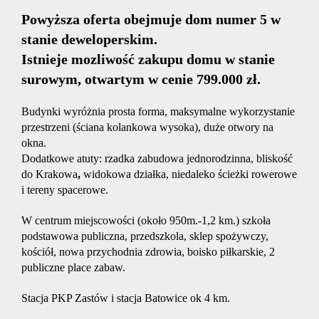
Usługi
Powyższa oferta obejmuje dom numer 5 w
stanie deweloperskim.
remonto
Istnieje mozliwość zakupu domu w stanie
surowym, otwartym w cenie 799.000 zł.
budowla
Budynki wyróżnia prosta forma, maksymalne wykorzystanie
przestrzeni (ściana kolankowa wysoka), duże otwory na
okna.
Dla
Dodatkowe atuty: rzadka zabudowa jednorodzinna, bliskość
do Krakowa
,
widokowa działka, niedaleko ścieżki rowerowe
i tereny spacerowe.
Klienta
W centrum miejscowości (około 950m.-1,2 km.) szkoła
podstawowa publiczna, przedszkola, sklep spożywczy,
kościół, nowa przychodnia zdrowia, boisko piłkarskie, 2
Kariera
publiczne place zabaw.
Stacja PKP Zastów i stacja Batowice ok 4 km.
Kontakt