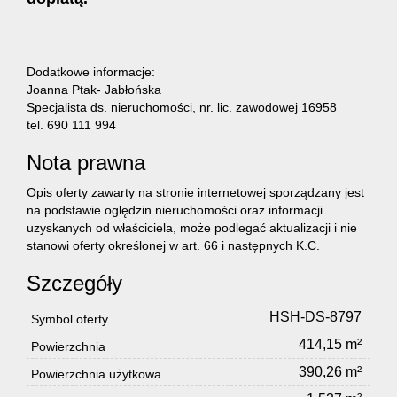
energety
Dodatkowe informacje:
Joanna Ptak- Jabłońska
Specjalista ds. nieruchomości, nr. lic. zawodowej 16958
certyfika
tel. 690 111 994
Nota prawna
energet
Opis oferty zawarty na stronie internetowej sporządzany jest
na podstawie oględzin nieruchomości oraz informacji
uzyskanych od właściciela, może podlegać aktualizacji i nie
Zarządz
stanowi oferty określonej w art. 66 i następnych K.C.
Szczegóły
nieruch
HSH-DS-8797
Symbol oferty
414,15 m²
Powierzchnia
Usługi
390,26 m²
Powierzchnia użytkowa