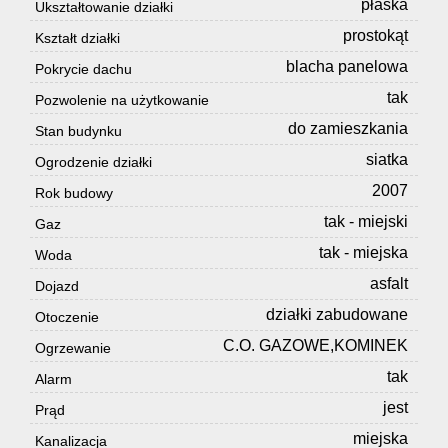
płaska
Ukształtowanie działki
Usługi
prostokąt
Kształt działki
blacha panelowa
Pokrycie dachu
remonto
tak
Pozwolenie na użytkowanie
do zamieszkania
Stan budynku
budowla
siatka
Ogrodzenie działki
2007
Rok budowy
Dla
tak - miejski
Gaz
tak - miejska
Woda
asfalt
Dojazd
Klienta
działki zabudowane
Otoczenie
C.O. GAZOWE,KOMINEK
Ogrzewanie
Kariera
tak
Alarm
jest
Prąd
Kontakt
miejska
Kanalizacja