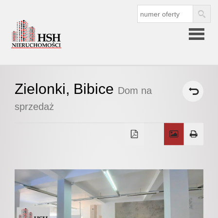
Strona
Zielonki,
Bibice
Dom na
główna
sprzedaż
O
firmie
O nas