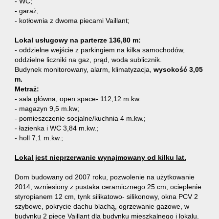
- WC;
- garaż;
Obiekty
- kotłownia z dwoma piecami Vaillant;
Lokal usługowy na parterze 136,80 m:
- oddzielne wejście z parkingiem na kilka samochodów,
Usługi
oddzielne liczniki na gaz, prąd, woda sublicznik.
Budynek monitorowany, alarm, klimatyzacja,
wysokość 3,05
m.
Pośredn
Metraż:
- sala główna, open space- 112,12 m.kw.
- magazyn 9,5 m.kw;
- pomieszczenie socjalne/kuchnia 4 m.kw.;
w
- łazienka i WC 3,84 m.kw.;
- holl 7,1 m.kw.;
obrocie
Lokal jest nieprzerwanie wynajmowany od kilku lat.
Dom budowany od 2007 roku, pozwolenie na użytkowanie
2014, wzniesiony z pustaka ceramicznego 25 cm, ocieplenie
nieruch
styropianem 12 cm, tynk silikatowo- silikonowy, okna PCV 2
szybowe, pokrycie dachu blachą, ogrzewanie gazowe, w
budynku 2 piece Vaillant dla budynku mieszkalnego i lokalu.