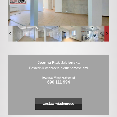
Certyfik
i
dyplomy
Joanna Ptak-Jabłońska
Współpr
Pośrednik w obrocie nieruchomościami
joannap@hshkrakow.pl
690 111 994
z
pośredn
zostaw wiadomość