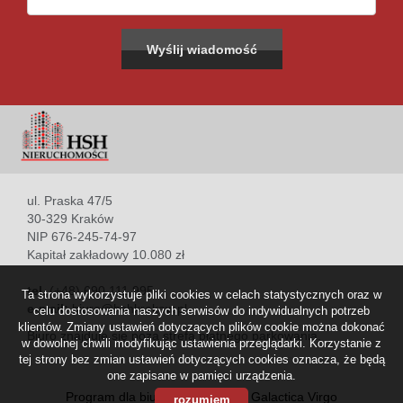
ul. Praska 47/5
30-329 Kraków
NIP 676-245-74-97
Kapitał zakładowy 10.080 zł
tel.
(+48) 690 111 995
Ta strona wykorzystuje pliki cookies w celach statystycznych oraz w
e-mail:
biuro@hshkrakow.pl
celu dostosowania naszych serwisów do indywidualnych potrzeb
klientów. Zmiany ustawień dotyczących plików cookie można dokonać
Biuro znajduje się poza strefą płatnego parkowania.
w dowolnej chwili modyfikując ustawienia przeglądarki. Korzystanie z
tej strony bez zmian ustawień dotyczących cookies oznacza, że będą
one zapisane w pamięci urządzenia.
Program dla biur nieruchomości
Galactica Virgo
rozumiem