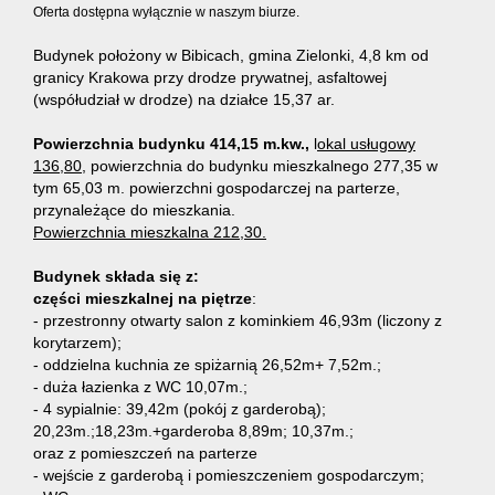
Oferta dostępna wyłącznie w naszym biurze.
Budynek położony w Bibicach, gmina Zielonki, 4,8 km od
Oferta
granicy Krakowa przy drodze prywatnej, asfaltowej
(współudział w drodze) na działce 15,37 ar.
Mieszka
Powierzchnia budynku 414,15 m.kw.,
l
okal usługowy
136,80,
powierzchnia do budynku mieszkalnego 277,35 w
tym 65,03 m. powierzchni gospodarczej na parterze,
przynależące do mieszkania.
Domy
Powierzchnia mieszkalna 212,30.
Budynek składa się z:
części mieszkalnej na piętrze
:
Działki
- przestronny otwarty salon z kominkiem 46,93m (liczony z
korytarzem);
- oddzielna kuchnia ze spiżarnią 26,52m+ 7,52m.;
Lokale
- duża łazienka z WC 10,07m.;
- 4 sypialnie: 39,42m (pokój z garderobą);
20,23m.;18,23m.+garderoba 8,89m; 10,37m.;
oraz z pomieszczeń na parterze
Hale
- wejście z garderobą i pomieszczeniem gospodarczym;