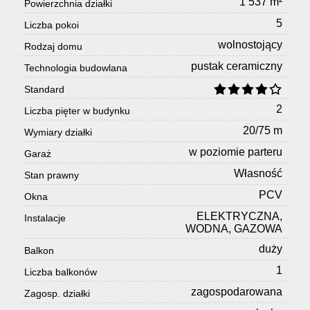
1 537 m²
Powierzchnia działki
geodety
5
Liczba pokoi
wolnostojący
Rodzaj domu
pustak ceramiczny
Technologia budowlana
Home
Standard
2
Liczba pięter w budynku
staging
20/75 m
Wymiary działki
w poziomie parteru
Garaż
Postępo
Własność
Stan prawny
PCV
Okna
ELEKTRYCZNA,
administ
Instalacje
WODNA, GAZOWA
duży
Balkon
Ubezpie
1
Liczba balkonów
zagospodarowana
Zagosp. działki