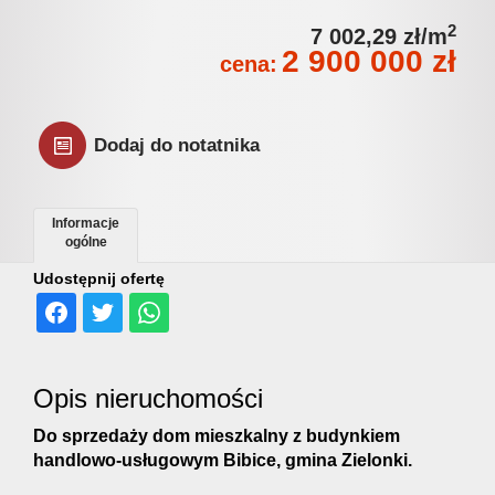
Jak
2
7 002,29 zł/m
2 900 000 zł
cena:
sprzeda
Dodaj do notatnika
nieruch
Informacje
ogólne
HSH
Udostępnij ofertę
Nieruch
Opis nieruchomości
w
Do sprzedaży dom mieszkalny z budynkiem
handlowo-usługowym Bibice, gmina Zielonki.
mediach