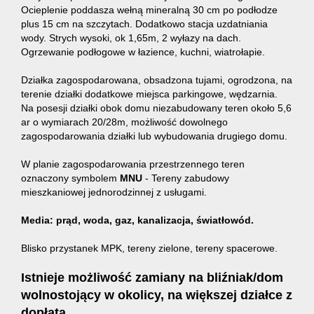
Doradzt
Ocieplenie poddasza wełną mineralną 30 cm po podłodze
plus 15 cm na szczytach. Dodatkowo stacja uzdatniania
wody. Strych wysoki, ok 1,65m, 2 wyłazy na dach.
Ogrzewanie podłogowe w łazience, kuchni, wiatrołapie.
Usługi
Działka zagospodarowana, obsadzona tujami, ogrodzona, na
terenie działki dodatkowe miejsca parkingowe, wędzarnia.
kredyto
Na posesji działki obok domu niezabudowany teren około 5,6
ar o wymiarach 20/28m, możliwość dowolnego
zagospodarowania działki lub wybudowania drugiego domu.
Usługi
W planie zagospodarowania przestrzennego teren
oznaczony symbolem
MNU
- Tereny zabudowy
mieszkaniowej jednorodzinnej z usługami.
rzeczoz
Media: prąd, woda, gaz, kanalizacja, światłowód.
Blisko przystanek MPK, tereny zielone, tereny spacerowe.
Świadec
Istnieje możliwość zamiany na bliźniak/dom
wolnostojący w okolicy, na większej działce z
charakte
dopłatą.