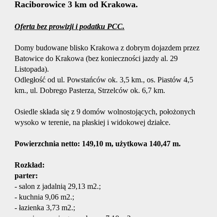
Raciborowice 3 km od Krakowa.
Oferta bez prowizji i podatku PCC.
Oferta
Domy budowane blisko Krakowa z dobrym dojazdem przez
Batowice do Krakowa (bez konieczności jazdy al. 29
Mieszka
Listopada).
Odległość od ul. Powstańców ok. 3,5 km., os. Piastów 4,5
km., ul. Dobrego Pasterza, Strzelców ok. 6,7 km.
Domy
Osiedle składa się z 9 domów wolnostojących, położonych
wysoko w terenie, na płaskiej i widokowej działce.
Działki
Powierzchnia netto: 149,10 m, użytkowa 140,47 m.
Rozkład:
Lokale
parter:
- salon z jadalnią 29,13 m2.;
- kuchnia 9,06 m2.;
Hale
- łazienka 3,73 m2.;