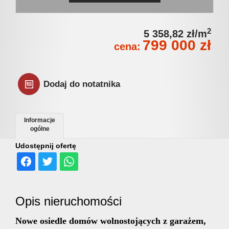
Jak
2
5 358,82 zł/m
799 000 zł
sprzeda
cena:
nieruch
Dodaj do notatnika
HSH
Informacje
ogólne
Udostępnij ofertę
Nieruch
w
Opis nieruchomości
Nowe osiedle domów wolnostojących z garażem,
mediach