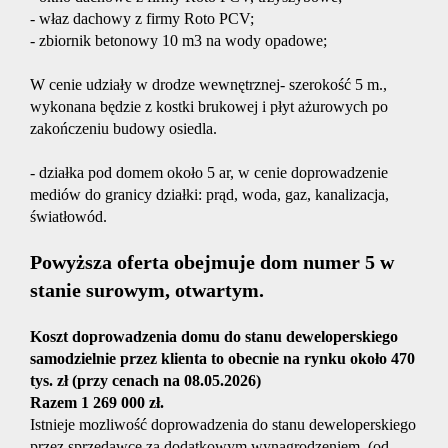
Doradzt
- właz dachowy z firmy Roto PCV;
- zbiornik betonowy 10 m3 na wody opadowe;
Usługi
W cenie udziały w drodze wewnętrznej- szerokość 5 m.,
wykonana będzie z kostki brukowej i płyt ażurowych po
zakończeniu budowy osiedla.
kredyto
- działka pod domem około 5 ar, w cenie doprowadzenie
mediów do granicy działki: prąd, woda, gaz, kanalizacja,
światłowód.
Usługi
Powyższa oferta obejmuje dom numer 5 w
stanie surowym, otwartym.
rzeczoz
Koszt doprowadzenia domu do stanu deweloperskiego
samodzielnie przez klienta to obecnie na rynku około 470
Świadec
tys. zł (przy cenach na 08.05.2026)
Razem 1 269 000 zł.
Istnieje mozliwość doprowadzenia do stanu deweloperskiego
charakte
przez sprzedawcę za dodatkowym wynagrodzeniem. (od