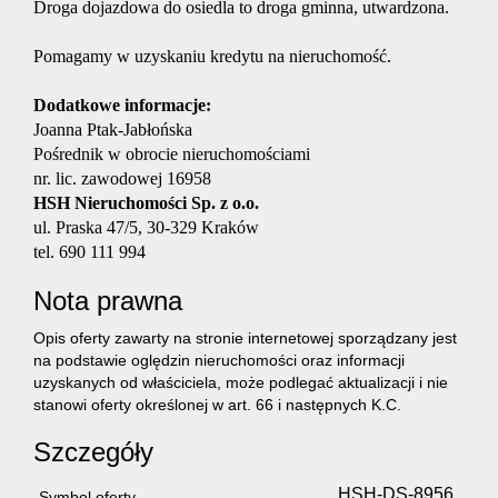
Droga dojazdowa do osiedla to droga gminna, utwardzona.
geodety
Pomagamy w uzyskaniu kredytu na nieruchomość.
Dodatkowe informacje:
Home
Joanna Ptak-Jabłońska
Pośrednik w obrocie nieruchomościami
nr. lic. zawodowej 16958
staging
HSH Nieruchomości Sp. z o.o.
ul. Praska 47/5, 30-329 Kraków
tel. 690 111 994
Postępo
Nota prawna
Opis oferty zawarty na stronie internetowej sporządzany jest
administ
na podstawie oględzin nieruchomości oraz informacji
uzyskanych od właściciela, może podlegać aktualizacji i nie
stanowi oferty określonej w art. 66 i następnych K.C.
Ubezpie
Szczegóły
HSH-DS-8956
Symbol oferty