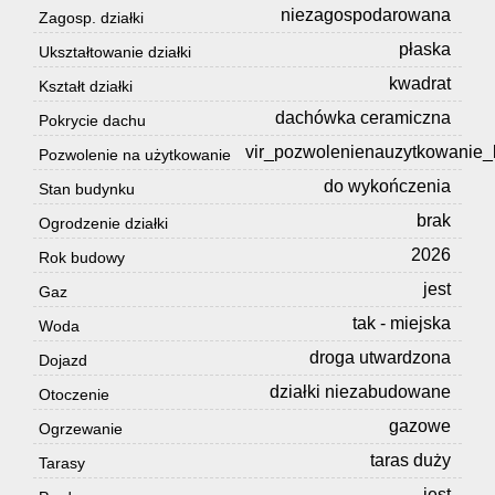
niezagospodarowana
Zagosp. działki
płaska
Ukształtowanie działki
kwadrat
Kształt działki
dachówka ceramiczna
Pokrycie dachu
vir_pozwolenienauzytkowanie_
Pozwolenie na użytkowanie
do wykończenia
Stan budynku
brak
Ogrodzenie działki
2026
Rok budowy
jest
Gaz
tak - miejska
Woda
droga utwardzona
Dojazd
działki niezabudowane
Otoczenie
gazowe
Ogrzewanie
taras duży
Tarasy
jest