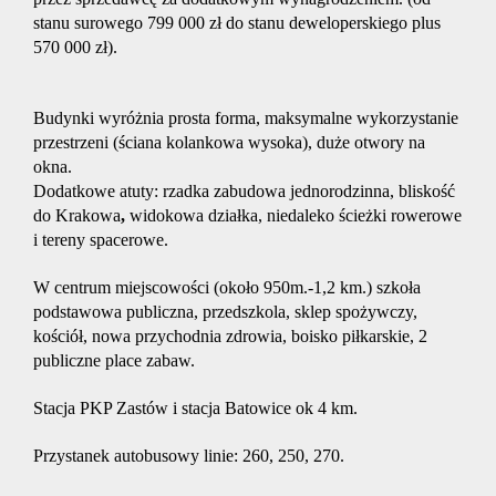
stanu surowego 799 000 zł do stanu deweloperskiego plus
570 000 zł).
energety
Budynki wyróżnia prosta forma, maksymalne wykorzystanie
certyfika
przestrzeni (ściana kolankowa wysoka), duże otwory na
okna.
Dodatkowe atuty: rzadka zabudowa jednorodzinna, bliskość
do Krakowa
,
widokowa działka, niedaleko ścieżki rowerowe
energet
i tereny spacerowe.
W centrum miejscowości (około 950m.-1,2 km.) szkoła
Zarządz
podstawowa publiczna, przedszkola, sklep spożywczy,
kościół, nowa przychodnia zdrowia, boisko piłkarskie, 2
publiczne place zabaw.
nieruch
Stacja PKP Zastów i stacja Batowice ok 4 km.
Usługi
Przystanek autobusowy linie: 260, 250, 270.