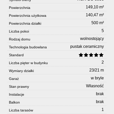
Usługi
149,10 m²
Powierzchnia
140,47 m²
Powierzchnia użytkowa
remonto
500 m²
Powierzchnia działki
5
Liczba pokoi
budowla
wolnostojący
Rodzaj domu
pustak ceramiczny
Technologia budowlana
Standard
Dla
2
Liczba pięter w budynku
23/21 m
Wymiary działki
Klienta
w bryle
Garaż
Własność
Stan prawny
Kariera
brak
Instalacje
brak
Balkon
1
Kontakt
Liczba tarasów