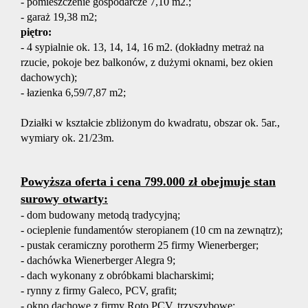
- pomieszczenie gospodarcze 7,10 m2.;
- garaż 19,38 m2;
Obiekty
piętro:
- 4 sypialnie ok. 13, 14, 14, 16 m2. (dokładny metraż na
rzucie, pokoje bez balkonów, z dużymi oknami, bez okien
Usługi
dachowych);
- łazienka 6,59/7,87 m2;
Działki w kształcie zbliżonym do kwadratu, obszar ok. 5ar.,
Pośredn
wymiary ok. 21/23m.
w
Powyższa oferta i cena 799.000 zł obejmuje stan
surowy otwarty:
- dom budowany metodą tradycyjną;
obrocie
- ocieplenie fundamentów steropianem (10 cm na zewnątrz);
- pustak ceramiczny porotherm 25 firmy Wienerberger;
- dachówka Wienerberger Alegra 9;
nieruch
- dach wykonany z obróbkami blacharskimi;
- rynny z firmy Galeco, PCV, grafit;
- okno dachowe z firmy Roto PCV, trzyszybowe;