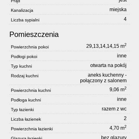
Prąd
miejska
Kanalizacja
4
Liczba sypialni
Pomieszczenia
2
29,13,14,14,15 m
Powierzchnia pokoi
inne
Podłogi pokoi
otwarta na pokój
Typ kuchni
aneks kuchenny -
Rodzaj kuchni
połączony z salonem
2
9,06 m
Powierzchnia kuchni
inne
Podłoga kuchni
razem z wc
Typ łazienki
2
Liczba łazienek
2
4,70 m
Powierzchnia łazienki
bez glazury
Glazura łazienki