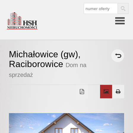
Strona
Michałowice (gw),
główna
Raciborowice
Dom na
sprzedaż
O
firmie
O nas